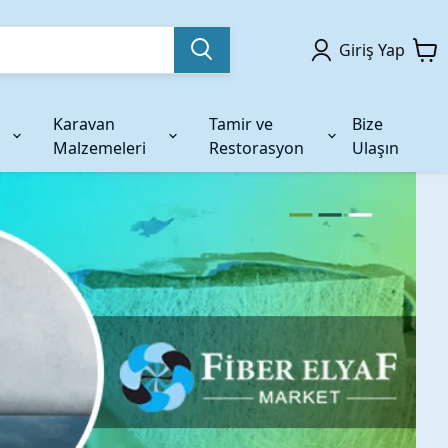
Giriş Yap
Karavan
Tamir ve
Bize
Malzemeleri
Restorasyon
Ulaşın
ndirme
f İplik
Yardımcı Kimyasallar
AR Glass Takviyeler
me
am Elyaf İplik
Kalıp ve Model Silikonu
Ar Glass Elyaf Fitiller
am Elyaf İplikler
Kalıp ve Model Macunları
Kırpılmış Ar Glass Elyaf
ş Tekstüre İplik
Dolgu Malzemeleri
Temizlik & Bakım Kimyasalları