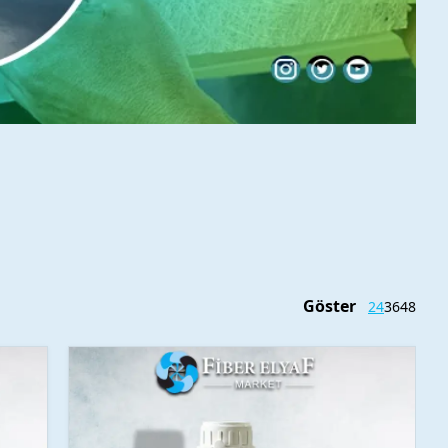
Göster
24
36
48