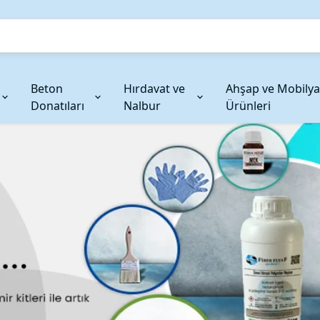
Beton
Hırdavat ve
Ahşap ve Mobilya
Donatıları
Nalbur
Ürünleri
şlar
Jelkot ve Pigmentler
Karbon Fiber Takviyeler
Restorasyon ve Güçle
Cam Elya
Jelkotlar
Karbon Fiber Kumaşlar
Restorasyon ve Güçlendir
Tek Uçlu C
Renk Pigmentleri
Karbon Fiber Kırpılmış
Çok Uçlu C
r
Karbon Fiber İplik
Kabartılmı