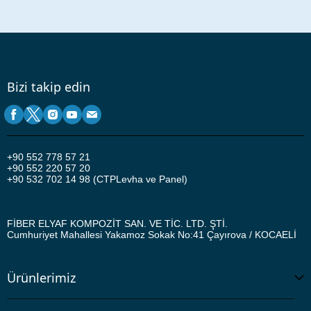
Bizi takip edin
+90
552 778 57 21
+90 552 220 57 20
+90 532 702 14 98 (CTPLevha ve Panel)
FİBER ELYAF KOMPOZİT SAN. VE TİC. LTD. ŞTİ.
Cumhuriyet Mahallesi Yakamoz Sokak No:41
Çayırova / KOCAELİ
Ürünlerimiz