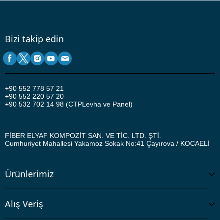
Bizi takip edin
+90
552 778 57 21
+90 552 220 57 20
+90 532 702 14 98 (CTPLevha ve Panel)
FİBER ELYAF KOMPOZİT SAN. VE TİC. LTD. ŞTİ.
Cumhuriyet Mahallesi Yakamoz Sokak No:41
Çayırova / KOCAELİ
Ürünlerimiz
Alış Veriş