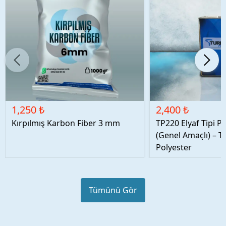
1,250 ₺
2,400 ₺
Kırpılmış Karbon Fiber 3 mm
TP220 Elyaf Tipi P
(Genel Amaçlı) – T
Polyester
Tümünü Gör