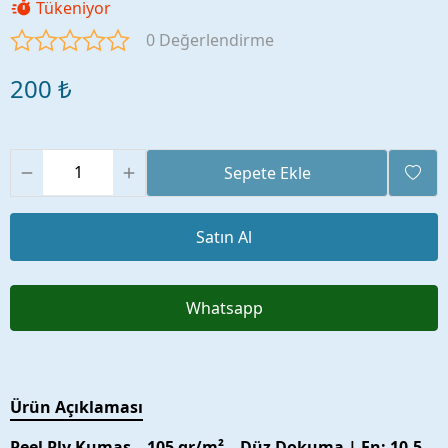
Tükeniyor
0 Değerlendirme
200 ₺
Sepete Ekle
Satın Al
Whatsapp
Ürün Açıklaması
Peel Ply Kumaş – 105 gr/m² – Düz Dokuma | En: 10.5