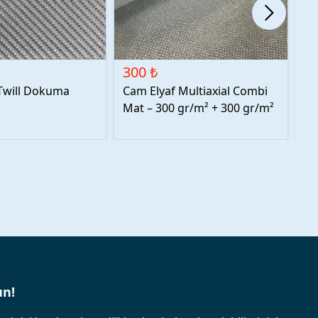
300 ₺
4
Twill Dokuma
Cam Elyaf Multiaxial Combi
Fi
Mat – 300 gr/m² + 300 gr/m²
un!