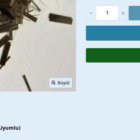
Büyüt
 Uyumlu)