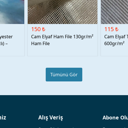
150 ₺
115 ₺
lyester
Cam Elyaf Ham File 130gr/m²
Cam Elyaf 
ı) –
Ham File
600gr/m²
Tümünü Gör
miz
Alış Veriş
Abone Ol