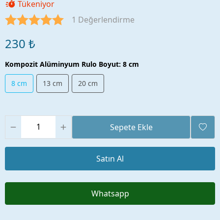
Tükeniyor
1 Değerlendirme
230 ₺
Kompozit Alüminyum Rulo Boyut
:
8 cm
8 cm
13 cm
20 cm
Sepete Ekle
Satın Al
Whatsapp