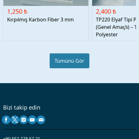
1,250 ₺
2,400 ₺
Kırpılmış Karbon Fiber 3 mm
TP220 Elyaf Tipi P
(Genel Amaçlı) – T
Polyester
Tümünü Gör
Bizi takip edin
+90
552 778 57 21