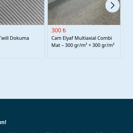
300 ₺
4
Twill Dokuma
Cam Elyaf Multiaxial Combi
Fi
Mat – 300 gr/m² + 300 gr/m²
un!