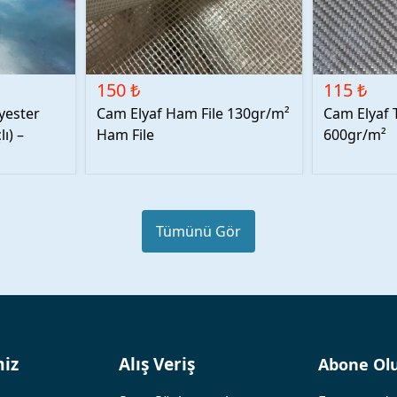
150 ₺
115 ₺
lyester
Cam Elyaf Ham File 130gr/m²
Cam Elyaf 
ı) –
Ham File
600gr/m²
Tümünü Gör
miz
Alış Veriş
Abone Ol