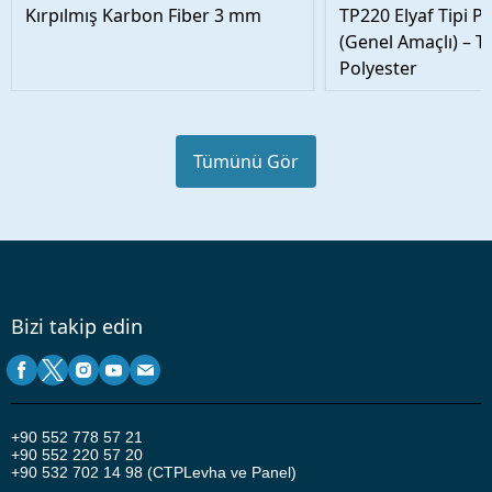
Kırpılmış Karbon Fiber 3 mm
TP220 Elyaf Tipi P
(Genel Amaçlı) – T
Polyester
Tümünü Gör
Bizi takip edin
+90
552 778 57 21
+90 552 220 57 20
+90 532 702 14 98 (CTPLevha ve Panel)