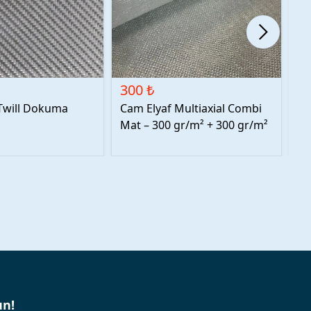
300 ₺
4
Twill Dokuma
Cam Elyaf Multiaxial Combi
Fi
Mat – 300 gr/m² + 300 gr/m²
un!