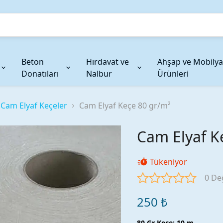
Beton
Hırdavat ve
Ahşap ve Mobilya
Donatıları
Nalbur
Ürünleri
şlar
Jelkot ve Pigmentler
Karbon Fiber Takviyeler
Restorasyon ve Güçle
Cam Elya
Cam Elyaf Keçeler
Cam Elyaf Keçe 80 gr/m²
Jelkotlar
Karbon Fiber Kumaşlar
Restorasyon ve Güçlendir
Tek Uçlu C
Renk Pigmentleri
Karbon Fiber Kırpılmış
Çok Uçlu C
Cam Elyaf K
r
Karbon Fiber İplik
Kabartılmı
Tükeniyor
0 De
250 ₺
80 Gr Keçe
:
10 m