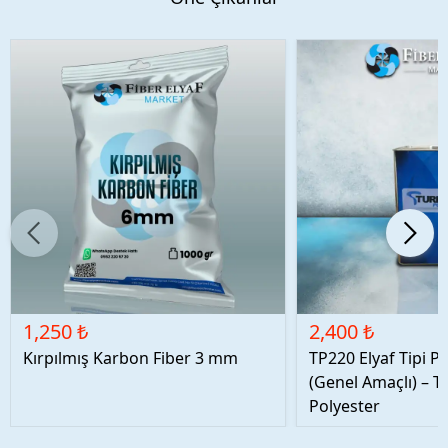
1,250 ₺
2,400 ₺
Kırpılmış Karbon Fiber 3 mm
TP220 Elyaf Tipi P
(Genel Amaçlı) – T
Polyester