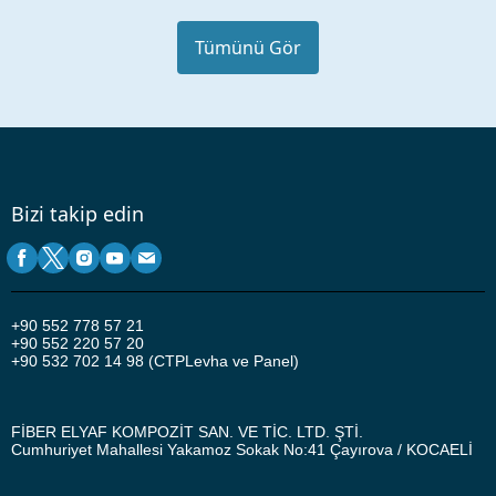
Tümünü Gör
Bizi takip edin
+90
552 778 57 21
+90 552 220 57 20
+90 532 702 14 98 (CTPLevha ve Panel)
FİBER ELYAF KOMPOZİT SAN. VE TİC. LTD. ŞTİ.
Cumhuriyet Mahallesi Yakamoz Sokak No:41
Çayırova / KOCAELİ