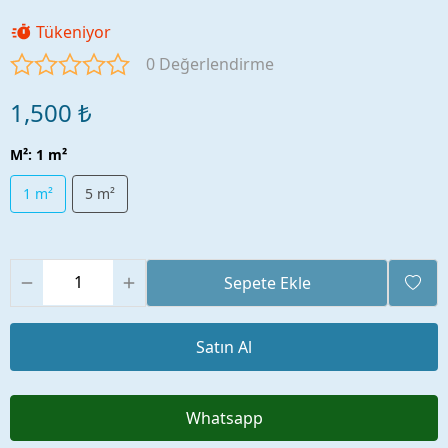
Tükeniyor
0 Değerlendirme
1,500 ₺
M²
:
1 m²
1 m²
5 m²
Sepete Ekle
Satın Al
Whatsapp