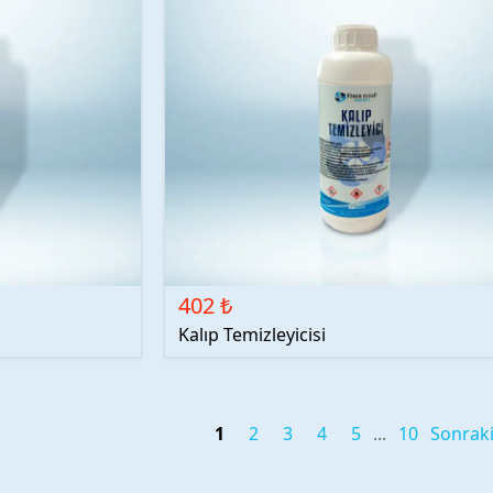
402 ₺
Kalıp Temizleyicisi
1
2
3
4
5
10
Sonrak