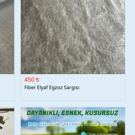
450 ₺
Fiber Elyaf Egzoz Sargısı