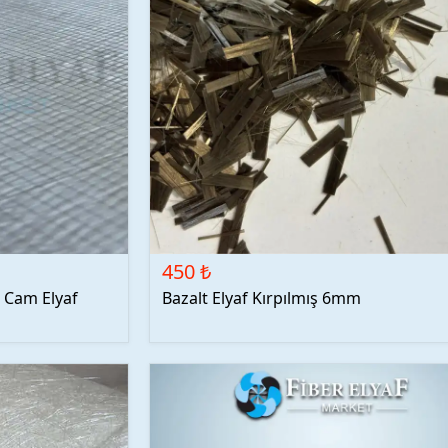
450 ₺
ü Cam Elyaf
Bazalt Elyaf Kırpılmış 6mm