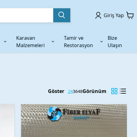
Giriş Yap
Karavan
Tamir ve
Bize
Malzemeleri
Restorasyon
Ulaşın
ndirme
f İplik
Yardımcı Kimyasallar
AR Glass Takviyeler
me
am Elyaf İplik
Kalıp ve Model Silikonu
Ar Glass Elyaf Fitiller
am Elyaf İplikler
Kalıp ve Model Macunları
Kırpılmış Ar Glass Elyaf
ş Tekstüre İplik
Dolgu Malzemeleri
Göster
Görünüm
24
36
48
Temizlik & Bakım Kimyasalları