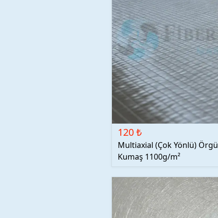
120 ₺
Multiaxial (Çok Yönlü) Örg
Kumaş 1100g/m²