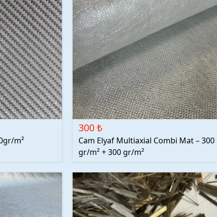
300 ₺
00gr/m²
Cam Elyaf Multiaxial Combi Mat – 300
gr/m² + 300 gr/m²