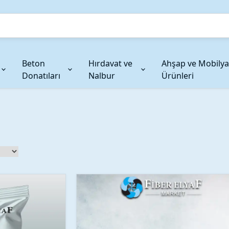
Beton
Hırdavat ve
Ahşap ve Mobilya
Donatıları
Nalbur
Ürünleri
şlar
Jelkot ve Pigmentler
Karbon Fiber Takviyeler
Restorasyon ve Güçle
Cam Elya
Jelkotlar
Karbon Fiber Kumaşlar
Restorasyon ve Güçlendir
Tek Uçlu C
Renk Pigmentleri
Karbon Fiber Kırpılmış
Çok Uçlu C
r
Karbon Fiber İplik
Kabartılmı