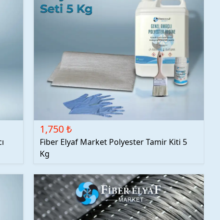
1,750 ₺
cı
Fiber Elyaf Market Polyester Tamir Kiti 5
Kg