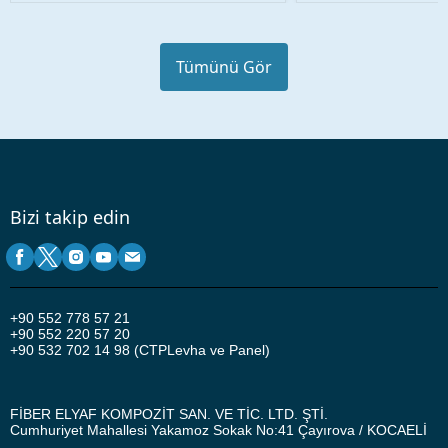
Tümünü Gör
Bizi takip edin
+90
552 778 57 21
+90 552 220 57 20
+90 532 702 14 98 (CTPLevha ve Panel)
FİBER ELYAF KOMPOZİT SAN. VE TİC. LTD. ŞTİ.
Cumhuriyet Mahallesi Yakamoz Sokak No:41
Çayırova / KOCAELİ